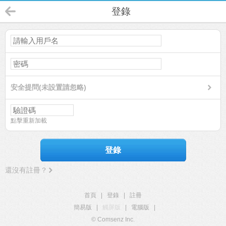
登錄
安全提問(未設置請忽略)
點擊重新加載
登錄
還沒有註冊？
首頁
|
登錄
|
註冊
簡易版
|
觸屏版
|
電腦版
|
© Comsenz Inc.