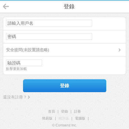
登錄
安全提問(未設置請忽略)
點擊重新加載
登錄
還沒有註冊？
首頁
|
登錄
|
註冊
簡易版
|
觸屏版
|
電腦版
|
© Comsenz Inc.