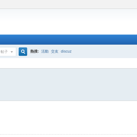
熱搜:
活動
交友
discuz
帖子
搜
索