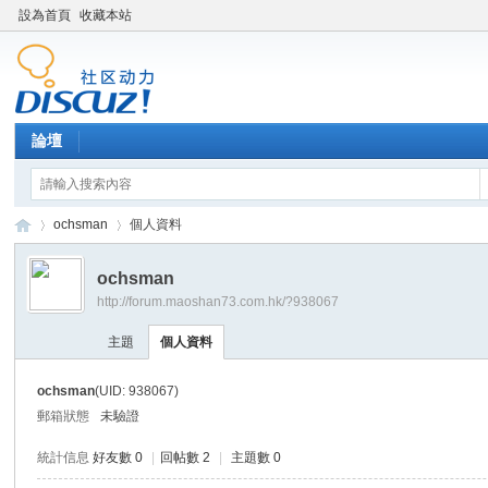
設為首頁
收藏本站
論壇
ochsman
個人資料
ochsman
http://forum.maoshan73.com.hk/?938067
Di
›
›
主題
個人資料
ochsman
(UID: 938067)
郵箱狀態
未驗證
統計信息
好友數 0
|
回帖數 2
|
主題數 0