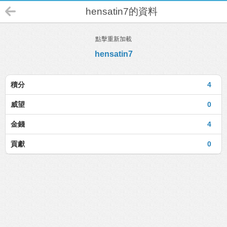
hensatin7的資料
點擊重新加載
hensatin7
積分
4
威望
0
金錢
4
貢獻
0