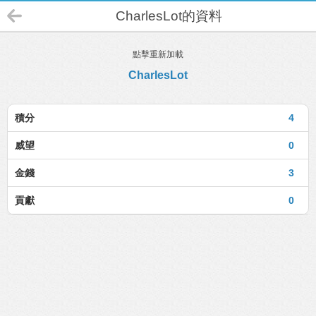
CharlesLot的資料
點擊重新加載
CharlesLot
積分
4
威望
0
金錢
3
貢獻
0