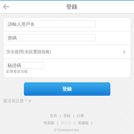
登錄
安全提問(未設置請忽略)
點擊重新加載
登錄
還沒有註冊？
首頁
|
登錄
|
註冊
簡易版
|
觸屏版
|
電腦版
|
© Comsenz Inc.