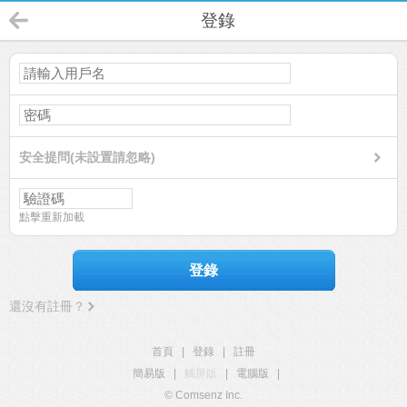
登錄
安全提問(未設置請忽略)
點擊重新加載
登錄
還沒有註冊？
首頁
|
登錄
|
註冊
簡易版
|
觸屏版
|
電腦版
|
© Comsenz Inc.