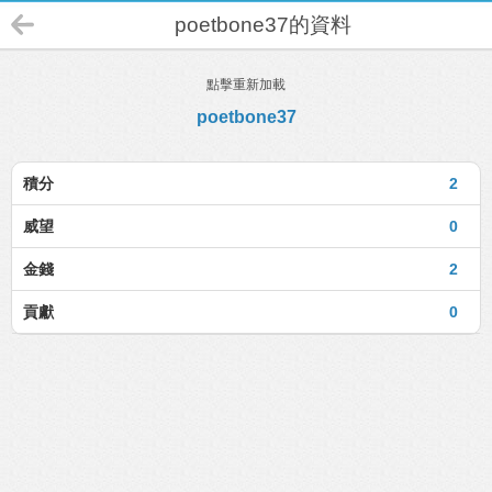
poetbone37的資料
點擊重新加載
poetbone37
積分
2
威望
0
金錢
2
貢獻
0