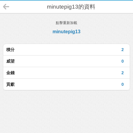
minutepig13的資料
點擊重新加載
minutepig13
積分
2
威望
0
金錢
2
貢獻
0