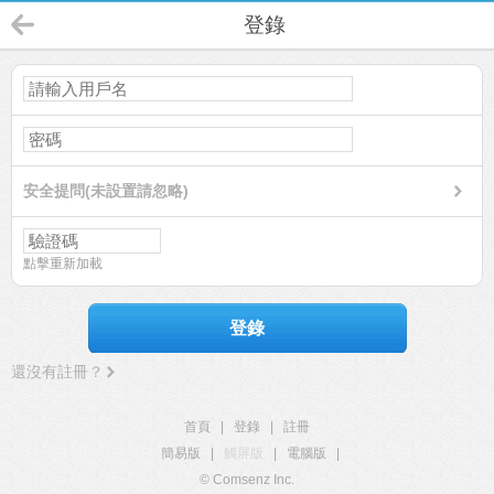
登錄
安全提問(未設置請忽略)
點擊重新加載
登錄
還沒有註冊？
首頁
|
登錄
|
註冊
簡易版
|
觸屏版
|
電腦版
|
© Comsenz Inc.