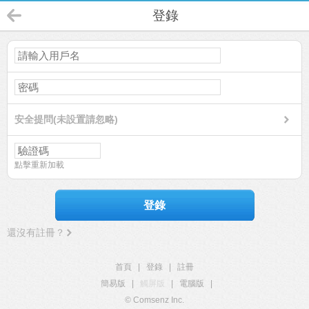
登錄
安全提問(未設置請忽略)
點擊重新加載
登錄
還沒有註冊？
首頁
|
登錄
|
註冊
簡易版
|
觸屏版
|
電腦版
|
© Comsenz Inc.