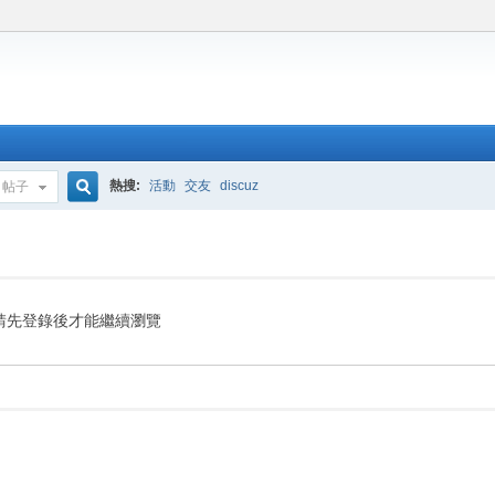
熱搜:
活動
交友
discuz
帖子
搜
索
請先登錄後才能繼續瀏覽