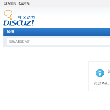
設為首頁
收藏本站
論壇
請稍候...