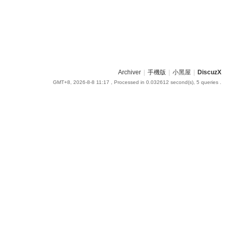
Archiver
|
手機版
|
小黑屋
|
DiscuzX
GMT+8, 2026-8-8 11:17
, Processed in 0.032612 second(s), 5 queries .