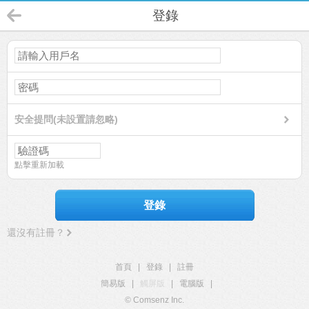
登錄
安全提問(未設置請忽略)
點擊重新加載
登錄
還沒有註冊？
首頁
|
登錄
|
註冊
簡易版
|
觸屏版
|
電腦版
|
© Comsenz Inc.