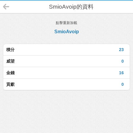
SmioAvoip的資料
點擊重新加載
SmioAvoip
積分
23
威望
0
金錢
16
貢獻
0