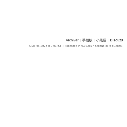
Archiver
|
手機版
|
小黑屋
|
DiscuzX
GMT+8, 2026-8-9 01:53
, Processed in 0.032877 second(s), 5 queries .