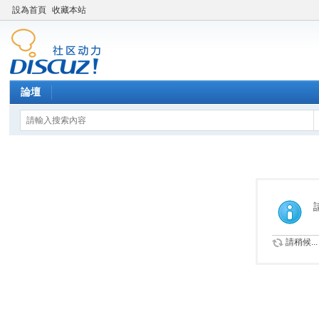
設為首頁
收藏本站
論壇
請稍候...