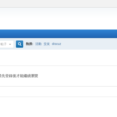
熱搜:
活動
交友
discuz
帖子
搜
索
請先登錄後才能繼續瀏覽