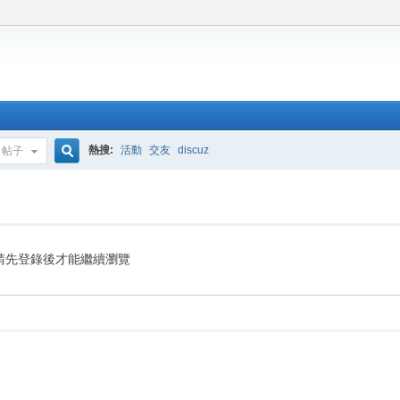
熱搜:
活動
交友
discuz
帖子
搜
索
請先登錄後才能繼續瀏覽