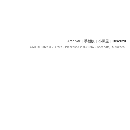
Archiver
|
手機版
|
小黑屋
|
DiscuzX
GMT+8, 2026-8-7 17:05
, Processed in 0.032672 second(s), 5 queries .