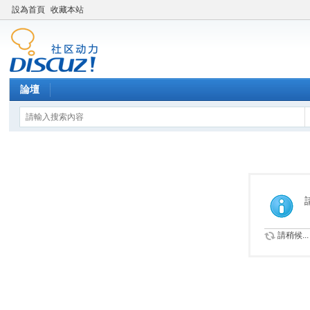
設為首頁
收藏本站
論壇
請稍候...