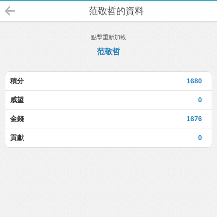
范敬哲的資料
點擊重新加載
范敬哲
積分
1680
威望
0
金錢
1676
貢獻
0