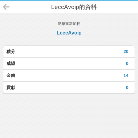
LeccAvoip的資料
點擊重新加載
LeccAvoip
積分
20
威望
0
金錢
14
貢獻
0