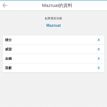
Mazruat的資料
點擊重新加載
Mazruat
積分
4
威望
0
金錢
3
貢獻
0