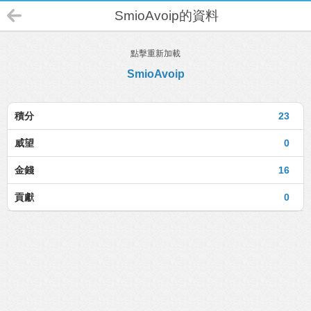
SmioAvoip的資料
點擊重新加載
SmioAvoip
積分
23
威望
0
金錢
16
貢獻
0