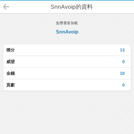
SnnAvoip的資料
點擊重新加載
SnnAvoip
積分
13
威望
0
金錢
10
貢獻
0