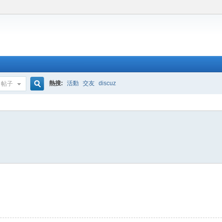
熱搜:
活動
交友
discuz
帖子
搜
索