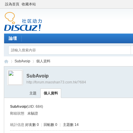
設為首頁
收藏本站
論壇
SubAvoip
個人資料
SubAvoip
http://forum.maoshan73.com.hk/?684
Di
›
›
主題
個人資料
SubAvoip
(UID: 684)
郵箱狀態
未驗證
統計信息
好友數 0
|
回帖數 0
|
主題數 14