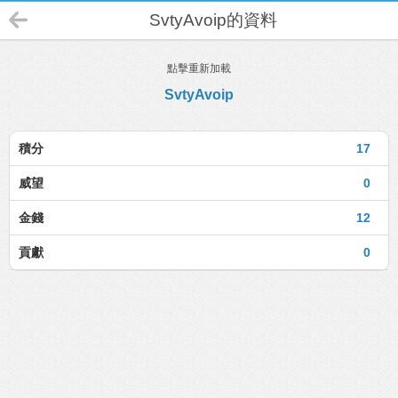
SvtyAvoip的資料
點擊重新加載
SvtyAvoip
積分
17
威望
0
金錢
12
貢獻
0