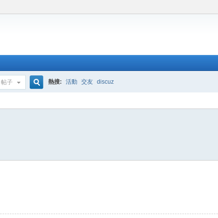
熱搜:
活動
交友
discuz
帖子
搜
索