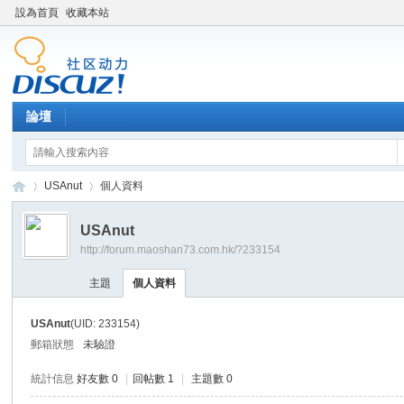
設為首頁
收藏本站
論壇
USAnut
個人資料
USAnut
http://forum.maoshan73.com.hk/?233154
Di
›
›
主題
個人資料
USAnut
(UID: 233154)
郵箱狀態
未驗證
統計信息
好友數 0
|
回帖數 1
|
主題數 0