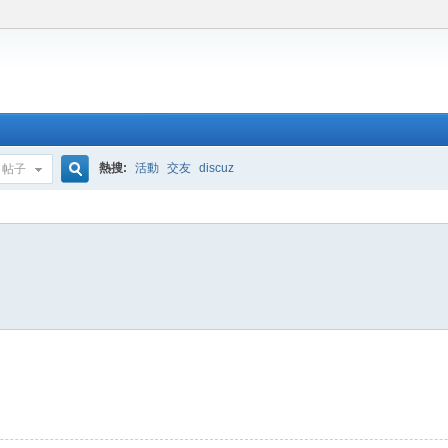
熱搜:
活動
交友
discuz
帖子
搜
索