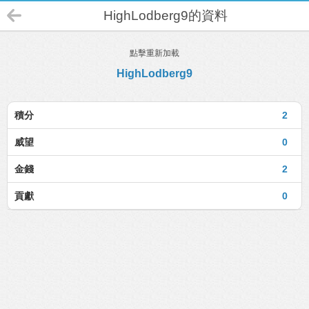
HighLodberg9的資料
點擊重新加載
HighLodberg9
積分
2
威望
0
金錢
2
貢獻
0