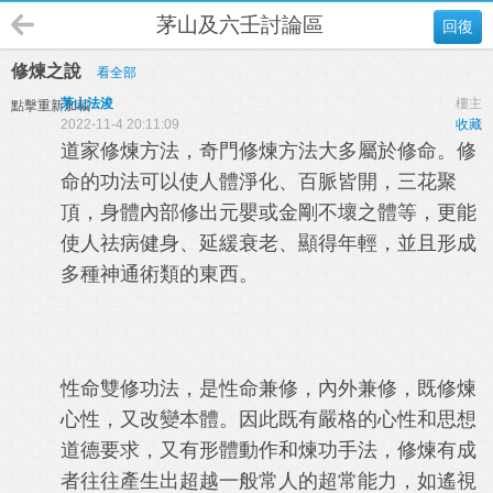
茅山及六壬討論區
回復
修煉之說
看全部
茅山法浚
樓主
點擊重新加載
2022-11-4 20:11:09
收藏
道家修煉方法，奇門修煉方法大多屬於修命。修
命的功法可以使人體淨化、百脈皆開，三花聚
頂，身體內部修出元嬰或金剛不壞之體等，更能
使人祛病健身、延緩衰老、顯得年輕，並且形成
多種神通術類的東西。
性命雙修功法，是性命兼修，內外兼修，既修煉
心性，又改變本體。因此既有嚴格的心性和思想
道德要求，又有形體動作和煉功手法，修煉有成
者往往產生出超越一般常人的超常能力，如遙視