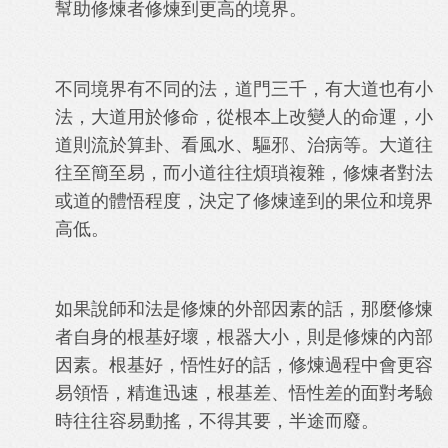
幫助修煉者修煉到更高的境界。
不同境界有不同的法，道門三千，有大道也有小
法，大道用於修命，從根本上改變人的命運，小
道則流於算卦、看風水、驅邪、治病等。大道往
往至簡至易，而小道往往煩瑣複雜，修煉者對法
或道的體悟程度，決定了修煉達到的果位和境界
高低。
如果說師和法是修煉的外部因素的話，那麼修煉
者自身的根基好壞，根器大小，則是修煉的內部
因素。根基好，悟性好的話，修煉過程中會更容
易領悟，精進迅速，根基差、悟性差的面對考驗
時往往容易動搖，不得其要，半途而廢。