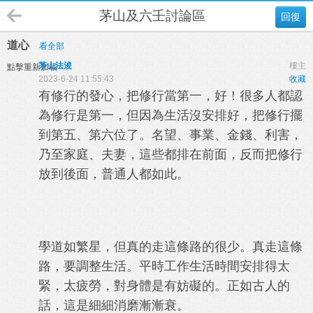
茅山及六壬討論區
回復
道心
看全部
茅山法浚
樓主
點擊重新加載
2023-6-24 11:55:43
收藏
有修行的發心，把修行當第一，好！很多人都認
為修行是第一，但因為生活沒安排好，把修行擺
到第五、第六位了。名望、事業、金錢、利害，
乃至家庭、夫妻，這些都排在前面，反而把修行
放到後面，普通人都如此。
學道如繁星，但真的走這條路的很少。真走這條
路，要調整生活。平時工作生活時間安排得太
緊，太疲勞，對身體是有妨礙的。正如古人的
話，這是細細消磨漸漸衰。