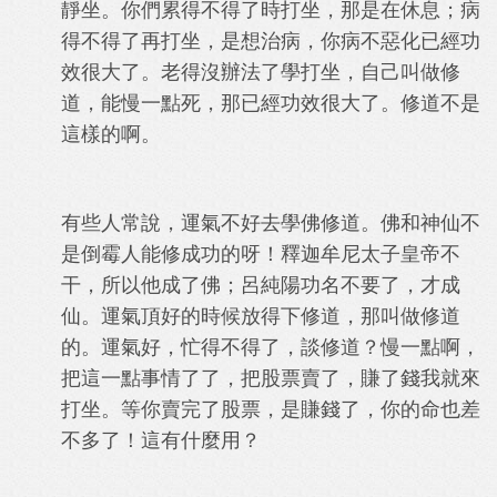
靜坐。你們累得不得了時打坐，那是在休息；病
得不得了再打坐，是想治病，你病不惡化已經功
效很大了。老得沒辦法了學打坐，自己叫做修
道，能慢一點死，那已經功效很大了。修道不是
這樣的啊。
有些人常說，運氣不好去學佛修道。佛和神仙不
是倒霉人能修成功的呀！釋迦牟尼太子皇帝不
干，所以他成了佛；呂純陽功名不要了，才成
仙。運氣頂好的時候放得下修道，那叫做修道
的。運氣好，忙得不得了，談修道？慢一點啊，
把這一點事情了了，把股票賣了，賺了錢我就來
打坐。等你賣完了股票，是賺錢了，你的命也差
不多了！這有什麼用？