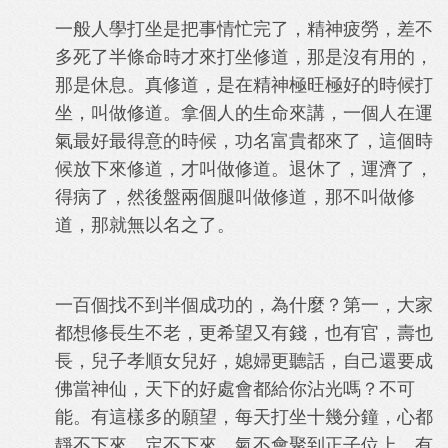
一般人學打坐是把事情忙完了，精神疲勞，差不
多死了半條命時才來打坐修道，那是沒有用的，
那是休息。真修道，是在精神極旺極好的時候打
坐，叫做修道。拿個人的生命來講，一個人在運
氣最好最得意的時候，功名富貴都來了，這個時
候放下來修道，才叫做修道。退休了，運濟了，
得病了，然後盤兩個腿叫做修道，那不叫做修
道，那就無以名之了。
一百個找不到半個成功的，為什麼？第一，大家
都想修長生不老，更希望又有錢，也有官，壽也
長，兒子孝順女兒好，媳婦更聽話，自己還要成
佛當神仙，天下的好處會都給你沾光嗎？不可
能。有這樣多的願望，每天打坐十幾分鐘，心都
靜不下來，定不下來，氣不會聚到正子位上。有