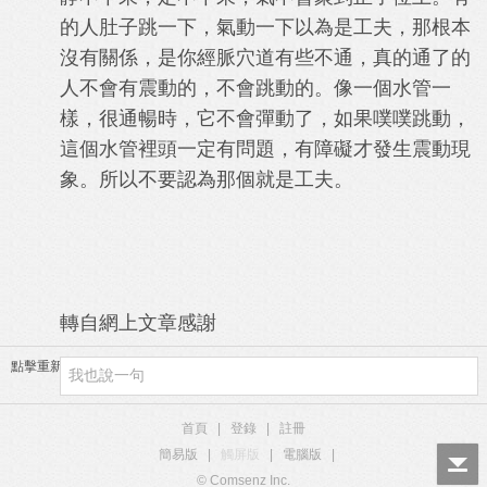
的人肚子跳一下，氣動一下以為是工夫，那根本
沒有關係，是你經脈穴道有些不通，真的通了的
人不會有震動的，不會跳動的。像一個水管一
樣，很通暢時，它不會彈動了，如果噗噗跳動，
這個水管裡頭一定有問題，有障礙才發生震動現
象。所以不要認為那個就是工夫。
轉自網上文章感謝
點擊重新加載
首頁
|
登錄
|
註冊
簡易版
|
觸屏版
|
電腦版
|
© Comsenz Inc.