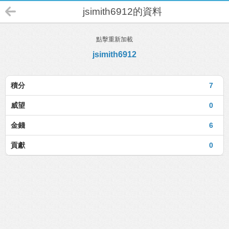
jsimith6912的資料
點擊重新加載
jsimith6912
積分
7
威望
0
金錢
6
貢獻
0