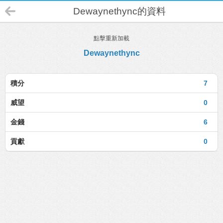
Dewaynethync的資料
點擊重新加載
Dewaynethync
積分
7
威望
0
金錢
6
貢獻
0