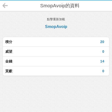
SmopAvoip的資料
點擊重新加載
SmopAvoip
積分
20
威望
0
金錢
14
貢獻
0