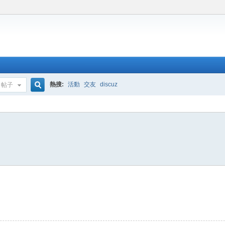
熱搜:
活動
交友
discuz
帖子
搜
索