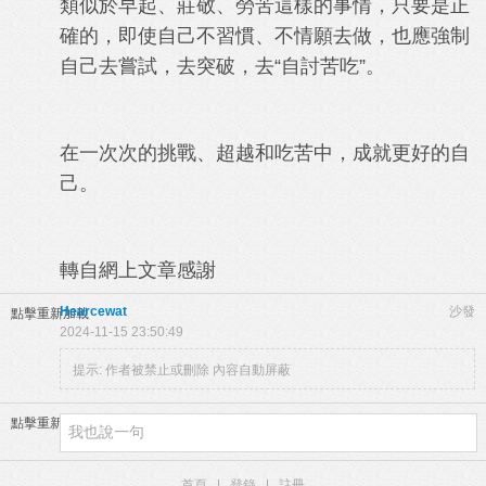
類似於早起、莊敬、勞苦這樣的事情，只要是正
確的，即使自己不習慣、不情願去做，也應強制
自己去嘗試，去突破，去“自討苦吃”。
在一次次的挑戰、超越和吃苦中，成就更好的自
己。
轉自網上文章感謝
Hearcewat
沙發
點擊重新加載
2024-11-15 23:50:49
提示:
作者被禁止或刪除 內容自動屏蔽
點擊重新加載
首頁
|
登錄
|
註冊