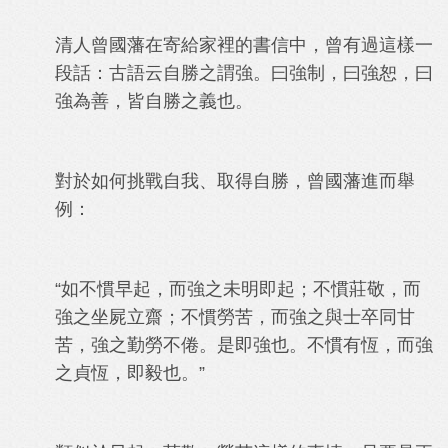
清人曾國藩在寄給家裡的書信中，曾有過這樣一
段話：古語云自勝之謂強。曰強制，曰強恕，曰
強為善，皆自勝之義也。
對於如何挑戰自我、取得自勝，曾國藩進而舉
例：
“如不慣早起，而強之未明即起；不慣莊敬，而
強之坐屍立齋；不慣勞苦，而強之與士卒同甘
苦，強之勤勞不倦。是即強也。不慣有恆，而強
之貞恆，即毅也。”