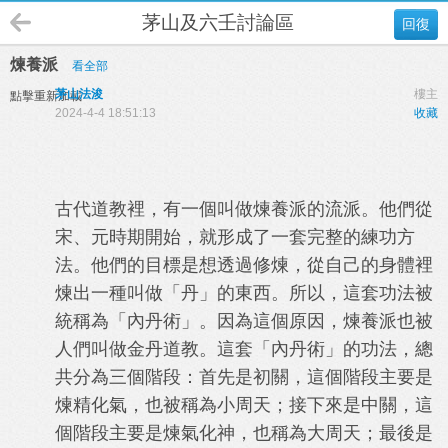
茅山及六壬討論區
回復
煉養派
看全部
茅山法浚
樓主
點擊重新加載
2024-4-4 18:51:13
收藏
古代道教裡，有一個叫做煉養派的流派。他們從
宋、元時期開始，就形成了一套完整的練功方
法。他們的目標是想透過修煉，從自己的身體裡
煉出一種叫做「丹」的東西。所以，這套功法被
統稱為「內丹術」。因為這個原因，煉養派也被
人們叫做金丹道教。這套「內丹術」的功法，總
共分為三個階段：首先是初關，這個階段主要是
煉精化氣，也被稱為小周天；接下來是中關，這
個階段主要是煉氣化神，也稱為大周天；最後是