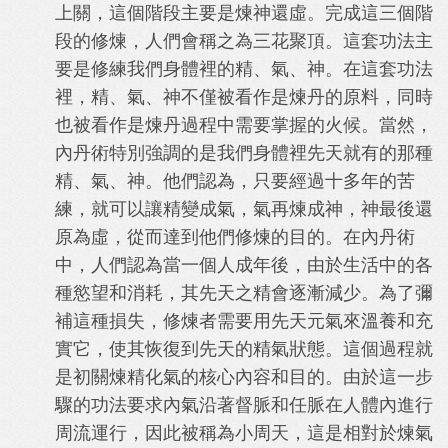
上關，這個階段主要是煉神還虛。完成這三個階
段的修煉，人們會稱之為三花聚頂。這套功法主
要是修練我們身體裡的精、氣、神。在這套功法
裡，精、氣、神不僅被看作是煉丹的原料，同時
也被看作是煉丹過程中需要掌握的火候。當然，
內丹術特別強調的是我們身體裡先天就有的那種
精、氣、神。他們認為，只要經過十多年的苦
練，就可以讓精變成氣，氣再煉成神，神最後還
原為虛，從而達到他們修煉的目的。在內丹術
中，人們認為當一個人成年後，由於生活中的各
種慾望和消耗，其先天之精會逐漸減少。為了彌
補這種損失，修煉者需要用先天元氣來溫養和充
實它，使其恢復到先天的精氣狀態。這個過程就
是初關煉精化氣的核心內容和目的。由於這一步
驟的功法要求內氣沿著督脈和任脈在人體內進行
周流運行，因此被稱為小周天，這是相對於煉氣