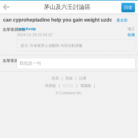
茅山及六壬討論區
回復
can cyproheptadine help you gain weight uzdc
看全部
LximAvoip
樓主
點擊重新加載
2024-12-29 22:43:22
收藏
提示:
作者被禁止或刪除 內容自動屏蔽
點擊重新加載
首頁
|
登錄
|
註冊
簡易版
|
觸屏版
|
電腦版
|
© Comsenz Inc.