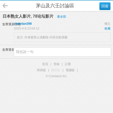
茅山及六壬討論區
回復
日本熟女人影片, 78论坛影片
看全部
christian398
樓主
點擊重新加載
2025-4-6 23:04:12
收藏
提示:
作者被禁止或刪除 內容自動屏蔽
點擊重新加載
首頁
|
登錄
|
註冊
簡易版
|
觸屏版
|
電腦版
|
© Comsenz Inc.