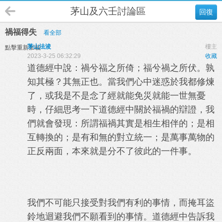
茅山及六壬討論區
回復
禍福得失
看全部
茅山法浚
樓主
點擊重新加載
2023-3-25 06:32:29
收藏
道德經中說：禍兮福之所倚；福兮禍之所伏。孰
知其極？其無正也。當我們心中迷惑於我都修煉
了，或我是不是念了經就能免災就能一世無憂
時，仔細思考一下道德經中關於福禍的辯證，我
們就會發現：所謂福禍其實是相生相伴的；是相
互轉換的；是有和無的對立統一；是萬事萬物的
正反兩面，本來就是分不了彼此的一件事。
我們不可能只接受對我們有利的事情，而掩耳盜
鈴地迴避我們不願看到的事情。道德經中告訴我