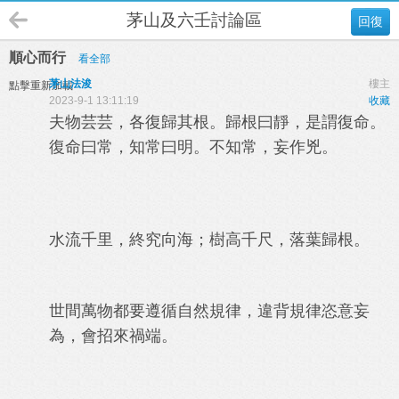
茅山及六壬討論區
回復
順心而行
看全部
茅山法浚
樓主
點擊重新加載
2023-9-1 13:11:19
收藏
夫物芸芸，各復歸其根。歸根曰靜，是謂復命。
復命曰常，知常曰明。不知常，妄作兇。
水流千里，終究向海；樹高千尺，落葉歸根。
世間萬物都要遵循自然規律，違背規律恣意妄
為，會招來禍端。