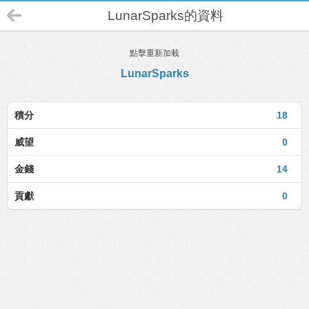
LunarSparks的資料
點擊重新加載
LunarSparks
積分
18
威望
0
金錢
14
貢獻
0